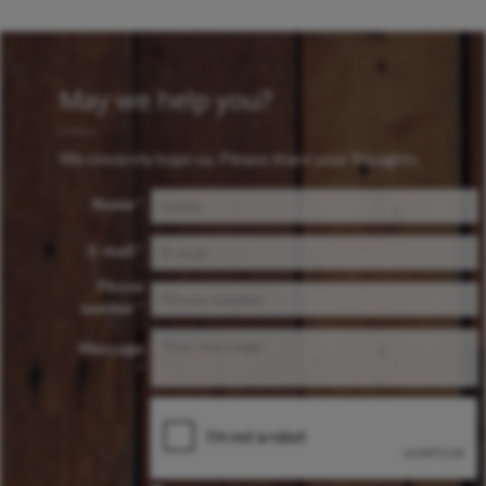
May we help you?
We sincerely hope so. Please share your thoughts.
Name *
E-mail *
Phone
number *
Message
*