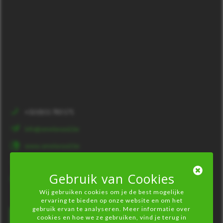
+32 (0)11 783 171
info@omniwood.be
www.omniwood.be
BE 0465.790.832
Gebruik van Cookies
IZ Poort Sint-Truiden, Nijverheidslaan 5450,
3800 Sint-Truiden
Wij gebruiken cookies om je de best mogelijke
ervaring te bieden op onze website en om het
gebruik ervan te analyseren. Meer informatie over
cookies en hoe we ze gebruiken, vind je terug in