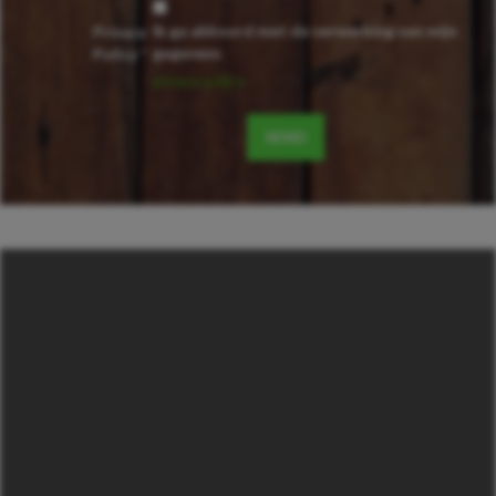
Ik ga akkoord met de verwerking van mijn
Privacy
gegevens
Policy *
privacy policy
SEND